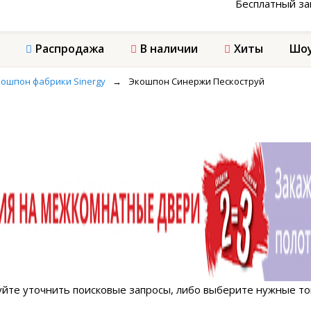
Бесплатный з
Распродажа
В наличии
Хиты
Шоу
ошпон фабрики Sinergy
→
Экошпон Синержи Пескоструй
ы
йте уточнить поисковые запросы, либо выберите нужные тов