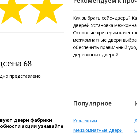
Рекомендуем к про
Как выбрать сейф-дверь?
Ка
дверей
Установка межкомна
Основные критерии качеств
межкомнатные двери выбра
обеспечить правильный ух
деревянных дверей
сена 68
ядно представлено
Популярное
ствуют двери фабрики
Коллекции
Д
робности акции узнавайте
Межкомнатные двери
О