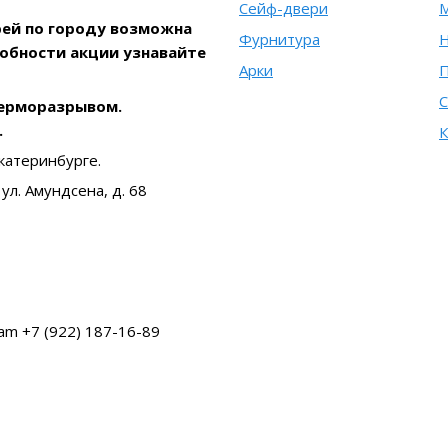
Сейф-двери
рей по городу возможна
Фурнитура
Н
робности акции узнавайте
Арки
С
терморазрывом.
.
К
катеринбурге.
ул. Амундсена, д. 68
am +7 (922) 187-16-89