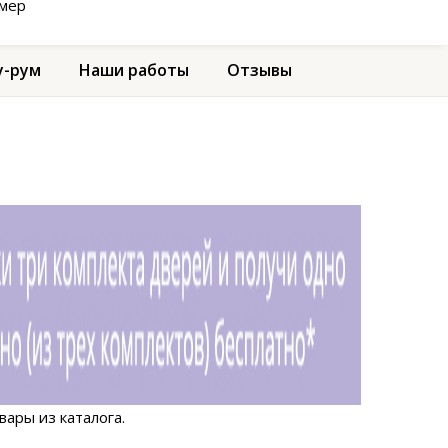
амер
-рум
Наши работы
Отзывы
ары из каталога.