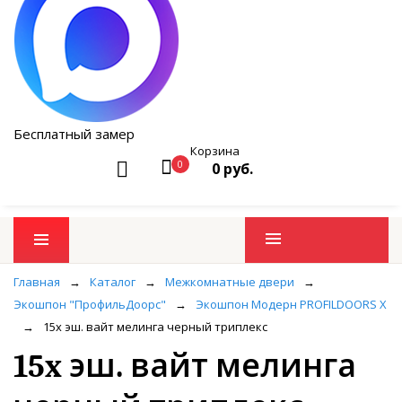
Бесплатный замер
Корзина
0
0 руб.
Промо товары
Главная
→
Каталог
→
Межкомнатные двери
→
Экошпон "ПрофильДоорс"
→
Экошпон Модерн PROFILDOORS X
→
15x эш. вайт мелинга черный триплекс
15x эш. вайт мелинга