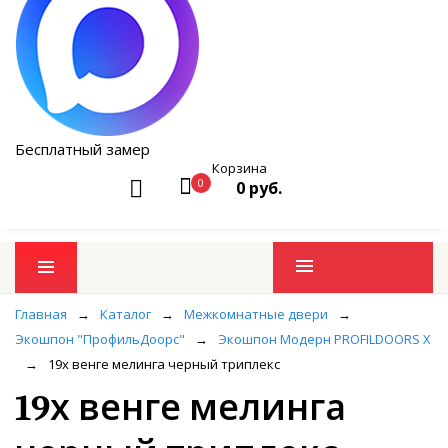
Бесплатный замер
Корзина
0
0 руб.
Промо товары
Главная
→
Каталог
→
Межкомнатные двери
→
Экошпон "ПрофильДоорс"
→
Экошпон Модерн PROFILDOORS X
→
19х венге мелинга черный триплекс
19х венге мелинга