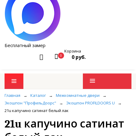
Бесплатный замер
Корзина
0
0 руб.
Промо товары
Главная
→
Каталог
→
Межкомнатные двери
→
Экошпон "ПрофильДоорс"
→
Экошпон PROFILDOORS U
→
21u капучино сатинат белый лак
21u капучино сатинат