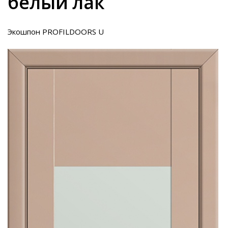
белый лак
Экошпон PROFILDOORS U