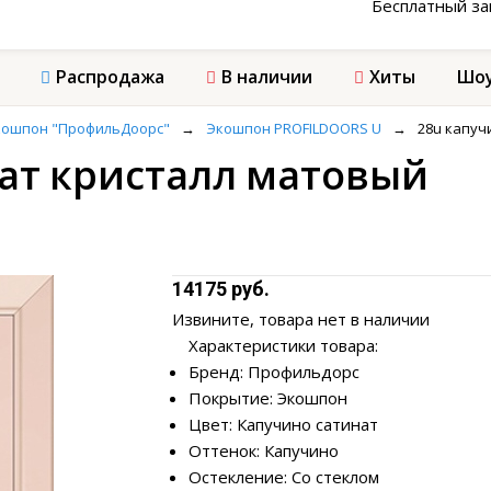
Бесплатный з
Распродажа
В наличии
Хиты
Шоу
кошпон "ПрофильДоорс"
→
Экошпон PROFILDOORS U
→
28u капуч
нат кристалл матовый
14175 руб.
Извините, товара нет в наличии
Характеристики товара:
Бренд: Профильдорс
Покрытие: Экошпон
Цвет: Капучино сатинат
Оттенок: Капучино
Остекление: Со стеклом