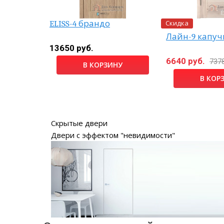
Скидка
ELISS-4 брандо
Лайн-9 капуч
13650 руб.
6640 руб.
7378
НУ
В КОРЗИНУ
В КОР
Скрытые двери
Двери с эффектом "невидимости"