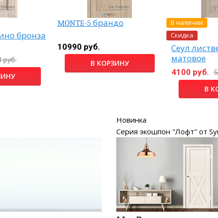
В наличии
MONTE-5 брандо
Скидка
ино бронза
10990 руб.
Сеул листв
матовое
 руб.
В КОРЗИНУ
4100 руб.
5
ЗИНУ
В К
Новинка
Серия экошпон "Лофт" от Sy