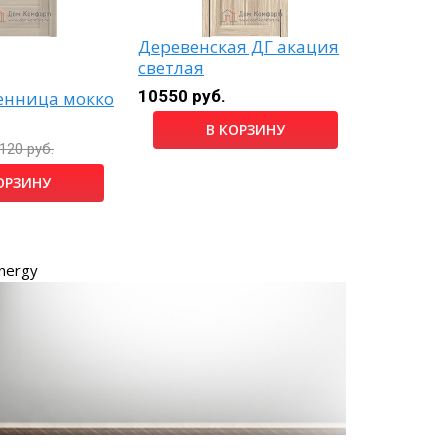
Деревенская ДГ акация
Дольче 
светлая
чёрный 
10550 руб.
7560 руб
енница мокко
В КОРЗИНУ
120 руб.
ОРЗИНУ
nergy