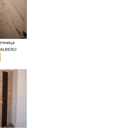
енница
 ALBERO