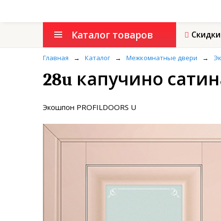
Каталог товаров
Скидки
Главная
→
Каталог
→
Межкомнатные двери
→
Э
28u капучино сати
Экошпон PROFILDOORS U