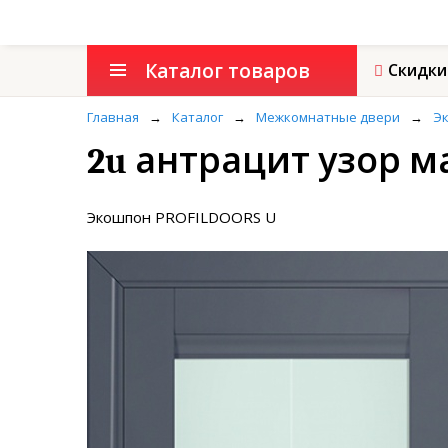
Каталог товаров
Скидки
Главная
→
Каталог
→
Межкомнатные двери
→
Э
2u антрацит узор 
Экошпон PROFILDOORS U