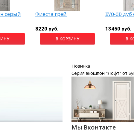
он серый
Фиеста грей
EVO-0D дуб
8220 руб.
13450 руб.
ЗИНУ
В КОРЗИНУ
В К
Новинка
Серия экошпон "Лофт" от Sy
Мы Вконтакте