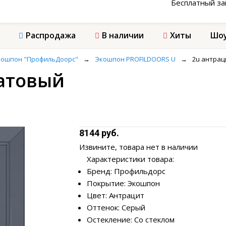
Бесплатный з
Распродажа
В наличии
Хиты
Шоу
кошпон "ПрофильДоорс"
→
Экошпон PROFILDOORS U
→
2u антрац
матовый
8144 руб.
Извините, товара нет в наличии
Характеристики товара:
Бренд: Профильдорс
Покрытие: Экошпон
Цвет: Антрацит
Оттенок: Серый
Остекление: Со стеклом