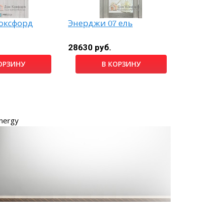
Скидка
 оксфорд
Энерджи 07 ель
Лайн-6 д
28630 руб.
6640 руб
ОРЗИНУ
В КОРЗИНУ
nergy