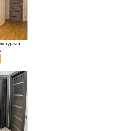
екстурная
y