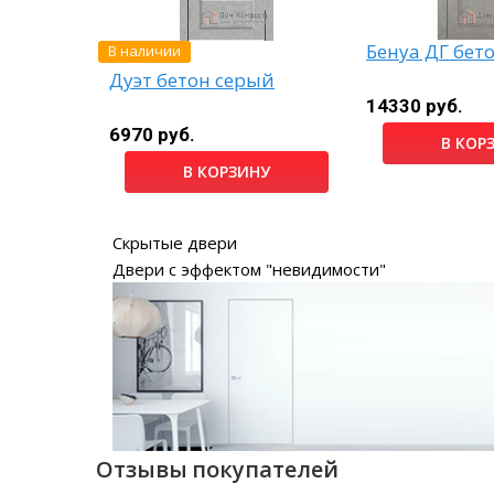
В наличии
алька
Бенуа ДГ бет
Дуэт бетон серый
14330 руб.
6970 руб.
НУ
В КОР
В КОРЗИНУ
Скрытые двери
Двери с эффектом "невидимости"
Отзывы покупателей