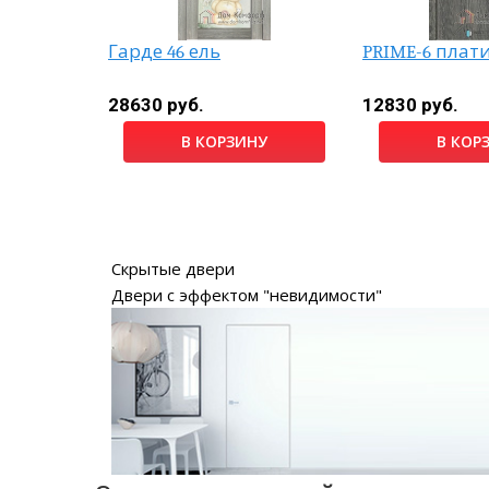
Гарде 46 ель
PRIME-6 плат
рый
28630 руб.
12830 руб.
б.
В КОРЗИНУ
В КОР
НУ
Скрытые двери
Двери с эффектом "невидимости"