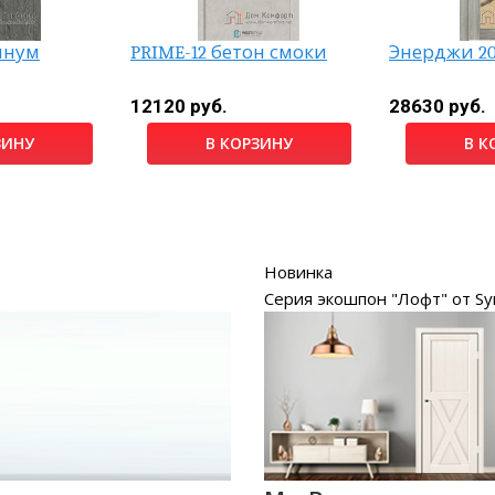
инум
PRIME-12 бетон смоки
Энерджи 20
12120 руб.
28630 руб.
ЗИНУ
В КОРЗИНУ
В К
Новинка
Серия экошпон "Лофт" от Sy