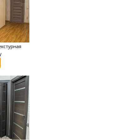
екстурная
y