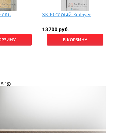
Скидка
 ель
ZE-10 серый Emlayer
Дрезден
белый а
13700 руб.
4940 руб
ОРЗИНУ
В КОРЗИНУ
nergy