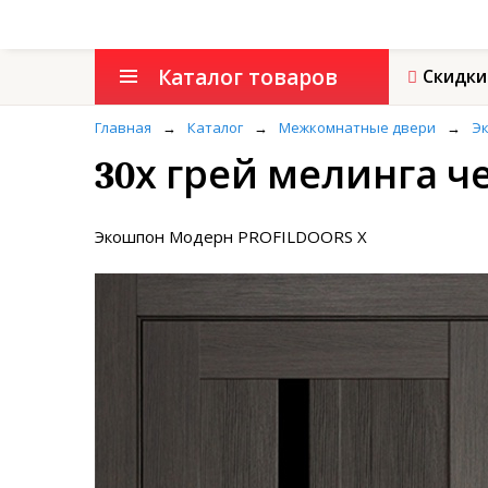
Каталог товаров
Скидки
Главная
→
Каталог
→
Межкомнатные двери
→
Э
30х грей мелинга 
Экошпон Модерн PROFILDOORS X