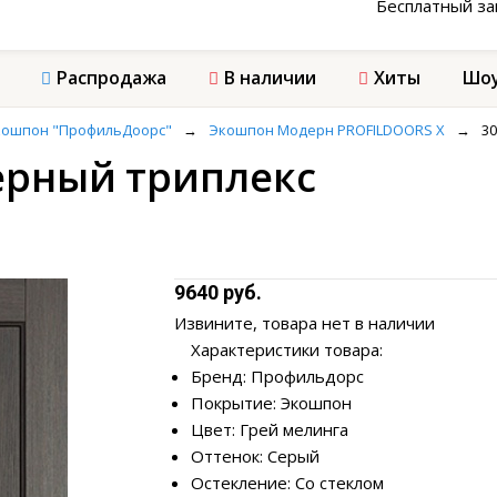
Бесплатный з
Распродажа
В наличии
Хиты
Шоу
кошпон "ПрофильДоорс"
→
Экошпон Модерн PROFILDOORS X
→
30
черный триплекс
9640 руб.
Извините, товара нет в наличии
Характеристики товара:
Бренд: Профильдорс
Покрытие: Экошпон
Цвет: Грей мелинга
Оттенок: Серый
Остекление: Со стеклом