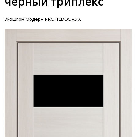
черный триплекс
Экошпон Модерн PROFILDOORS X