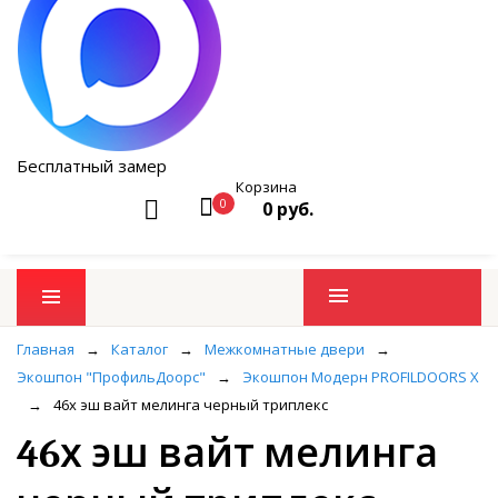
Бесплатный замер
Корзина
0
0 руб.
Промо товары
Главная
→
Каталог
→
Межкомнатные двери
→
Экошпон "ПрофильДоорс"
→
Экошпон Модерн PROFILDOORS X
→
46х эш вайт мелинга черный триплекс
46х эш вайт мелинга