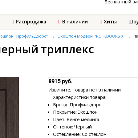
Бесплатный з
Распродажа
В наличии
Хиты
Шоу
кошпон "ПрофильДоорс"
→
Экошпон Модерн PROFILDOORS X
→
4
 черный триплекс
8915 руб.
Извините, товара нет в наличии
Характеристики товара:
Бренд: Профильдорс
Покрытие: Экошпон
Цвет: Венге мелинга
Оттенок: Черный
Остекление: Со стеклом