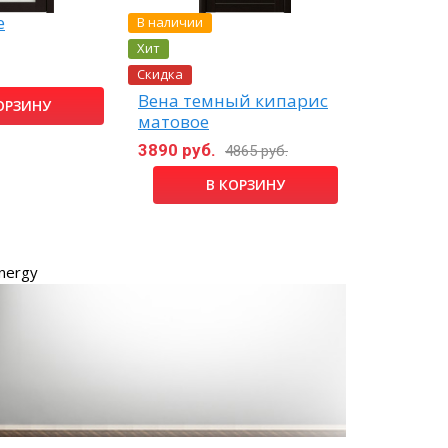
В наличии
е
Адажио 
Хит
6970 руб
Скидка
Вена темный кипарис
ОРЗИНУ
матовое
3890 руб.
4865 руб.
В КОРЗИНУ
nergy