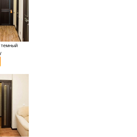
 темный
y