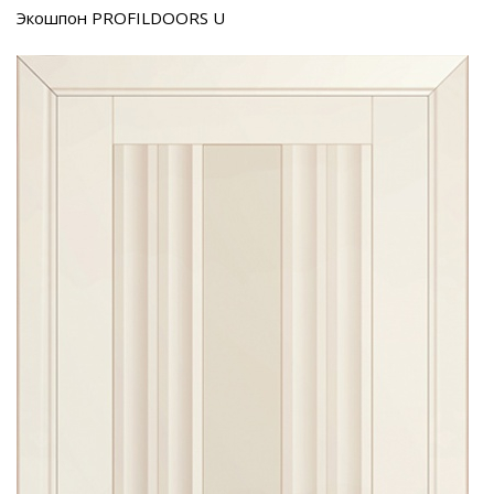
Экошпон PROFILDOORS U