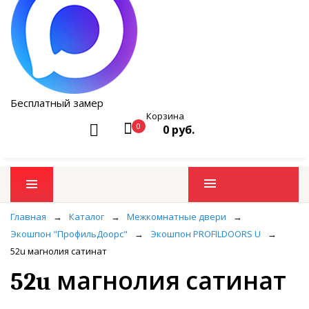
Бесплатный замер
Корзина
0
0 руб.
Промо товары
Главная
→
Каталог
→
Межкомнатные двери
→
Экошпон "ПрофильДоорс"
→
Экошпон PROFILDOORS U
→
52u магнолия сатинат
52u магнолия сатинат