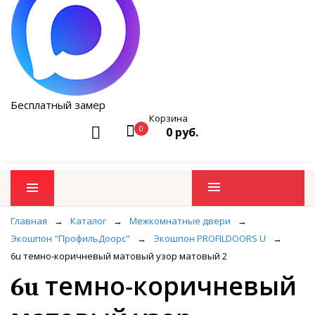
Бесплатный замер
Корзина
0
0 руб.
Промо товары
Главная
→
Каталог
→
Межкомнатные двери
→
Экошпон "ПрофильДоорс"
→
Экошпон PROFILDOORS U
→
6u темно-коричневый матовый узор матовый 2
6u темно-коричневый