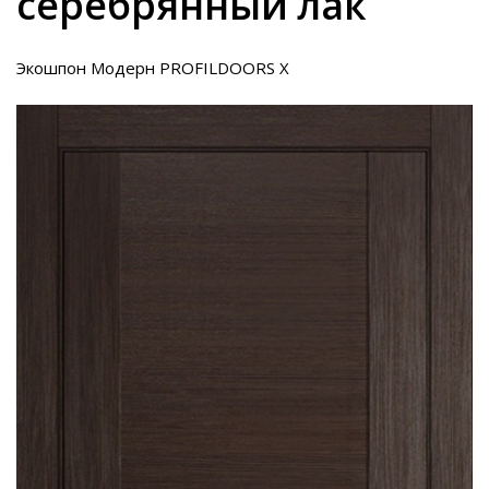
серебрянный лак
Экошпон Модерн PROFILDOORS X