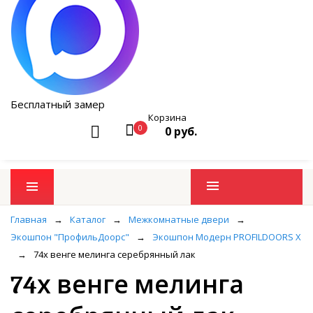
Бесплатный замер
Корзина
0
0 руб.
Промо товары
Главная
→
Каталог
→
Межкомнатные двери
→
Экошпон "ПрофильДоорс"
→
Экошпон Модерн PROFILDOORS X
→
74х венге мелинга серебрянный лак
74х венге мелинга