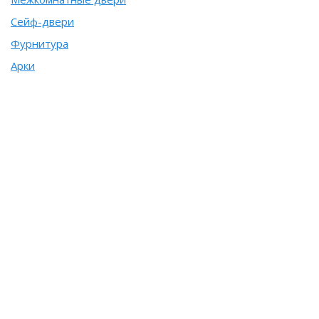
Сейф-двери
Фурнитура
Арки