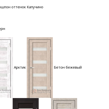
ошпон оттенок Капучино
ерн
Арктик
Бетон бежевый