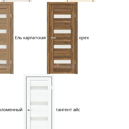
Ель карпатская
орех
соломенный
тангент айс