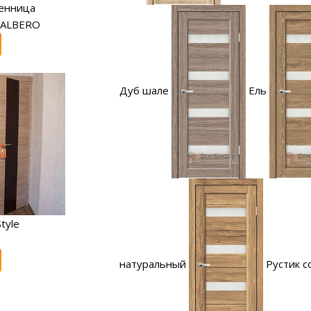
енница
 ALBERO
Дуб шале
Ель
tyle
натуральный
Рустик 