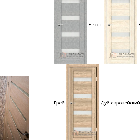
Бетон
Грей
Дуб европейский