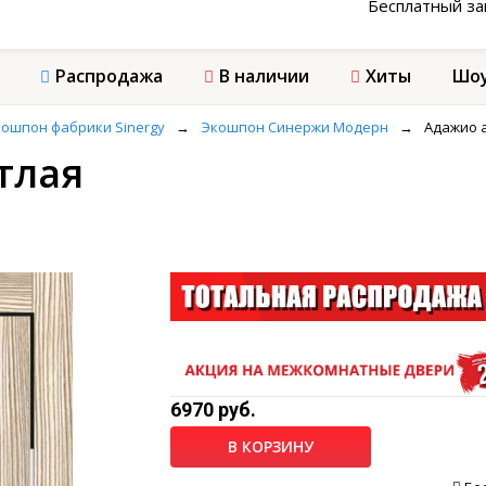
Бесплатный з
Распродажа
В наличии
Хиты
Шоу
ошпон фабрики Sinergy
→
Экошпон Синержи Модерн
→
Адажио 
тлая
6970 руб.
В КОРЗИНУ