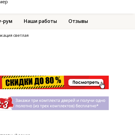
амер
-рум
Наши работы
Отзывы
акация светлая