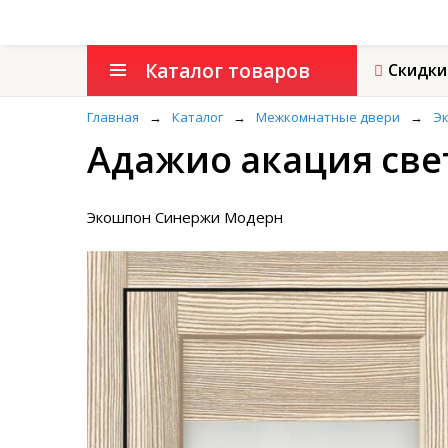
Каталог товаров
Скидки
Главная
→
Каталог
→
Межкомнатные двери
→
Эк
Адажио акация све
Экошпон Синержи Модерн