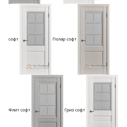
софт
Полар софт
Флит софт
Гриз софт