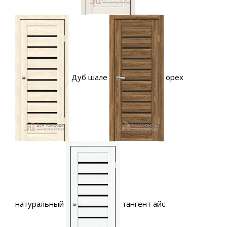
Дуб шале
орех
натуральный
тангент айс