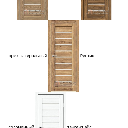
орех натуральный
Рустик
соломенный
тангент айс