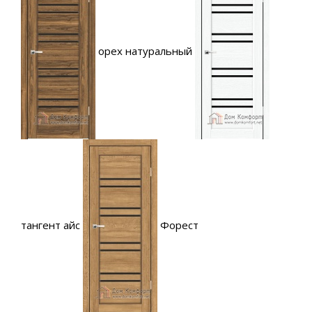
орех натуральный
тангент айс
Форест