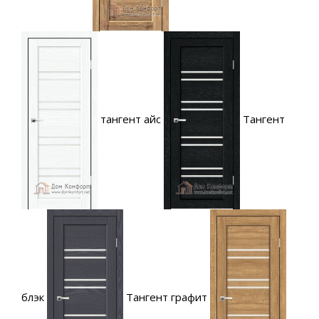
тангент айс
Тангент
блэк
Тангент графит