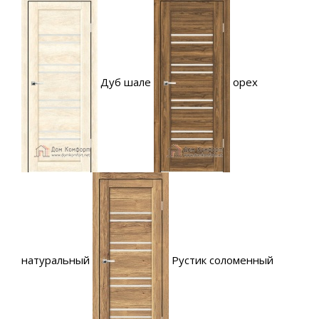
Дуб шале
орех
натуральный
Рустик соломенный