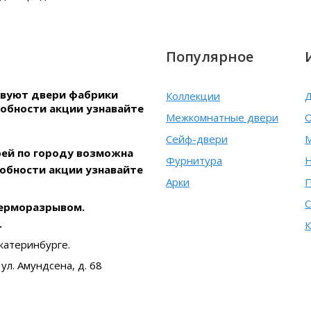
Популярное
ствуют двери фабрики
Коллекции
Д
робности акции узнавайте
Межкомнатные двери
О
Сейф-двери
рей по городу возможна
Фурнитура
Н
робности акции узнавайте
Арки
С
терморазрывом.
.
К
катеринбурге.
ул. Амундсена, д. 68