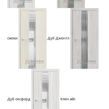
смоки
Дуб Джентл
Дуб оксфорд
Клен айс