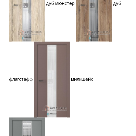
дуб мюнстер
дуб
флагстафф
милкшейк