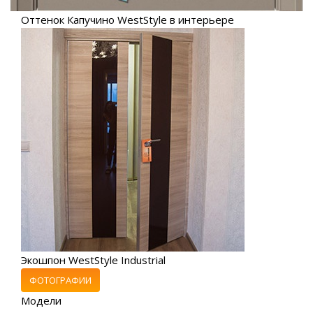
Оттенок Капучино WestStyle в интерьере
Экошпон WestStyle Industrial
ФОТОГРАФИИ
Модели