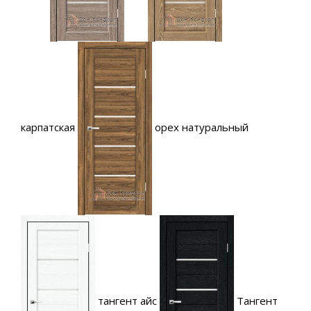
карпатская
орех натуральный
тангент айс
Тангент