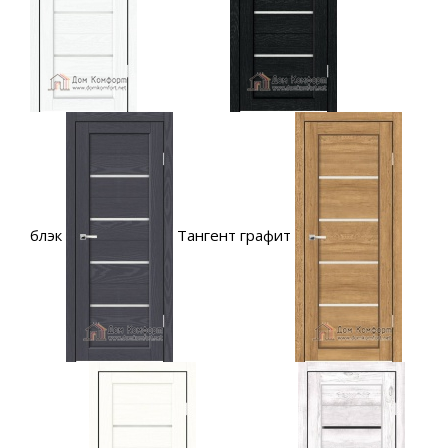
блэк
Тангент графит