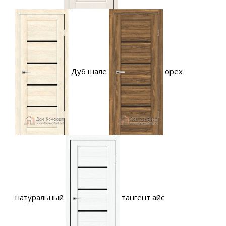
Дуб шале
орех
натуральный
тангент айс