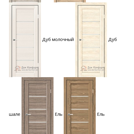
Дуб молочный
Дуб
шале
Ель
Ель