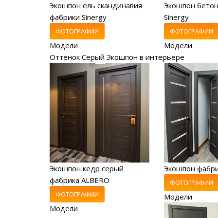
Экошпон ель скандинавия
Экошпон бетон
фабрики Sinergy
Sinergy
ФОТОГРАФИИ
ФОТОГРАФИИ
Модели
Модели
Оттенок Серый Экошпон в интерьере
Экошпон кедр серый
Экошпон фабр
фабрика ALBERO
ФОТОГРАФИИ
ФОТОГРАФИИ
Модели
Модели