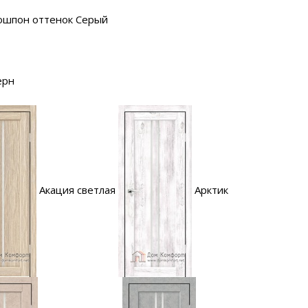
ошпон оттенок Серый
ерн
Акация светлая
Арктик