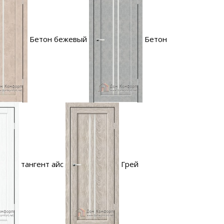
Бетон бежевый
Бетон
тангент айс
Грей