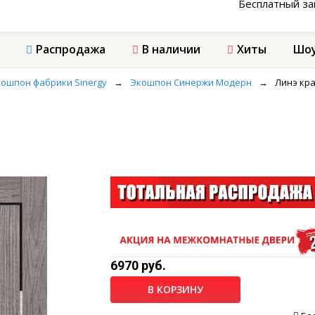
Бесплатный з
Распродажа
В наличии
Хиты
Шоу
ошпон фабрики Sinergy
→
Экошпон Синержи Модерн
→
Линэ кр
6970 руб.
В КОРЗИНУ