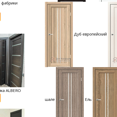
 фабрики
Дуб европейский
ика ALBERO
шале
Ель