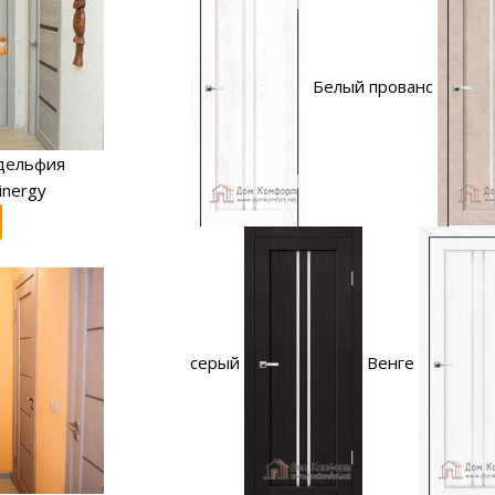
Белый прованс
дельфия
inergy
серый
Венге