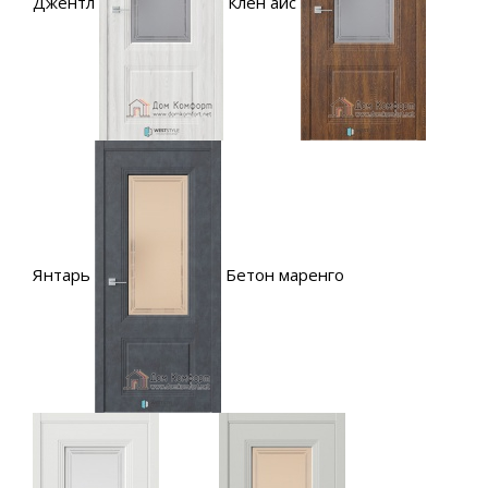
Джентл
Клен айс
Янтарь
Бетон маренго