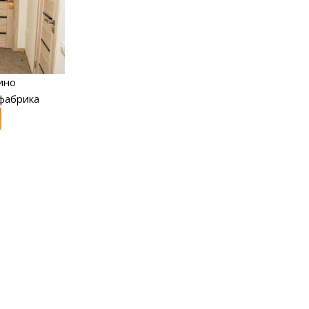
ино
фабрика