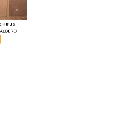
енница
 ALBERO