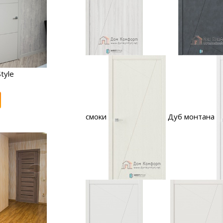
tyle
смоки
Дуб монтана