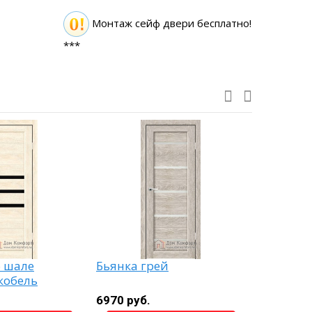
Монтаж сейф двери бесплатно!
***
б шале
Бьянка грей
Венеция 
кобель
6970 руб.
22580 ру