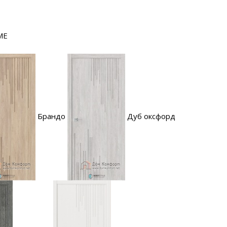
ME
Брандо
Дуб оксфорд