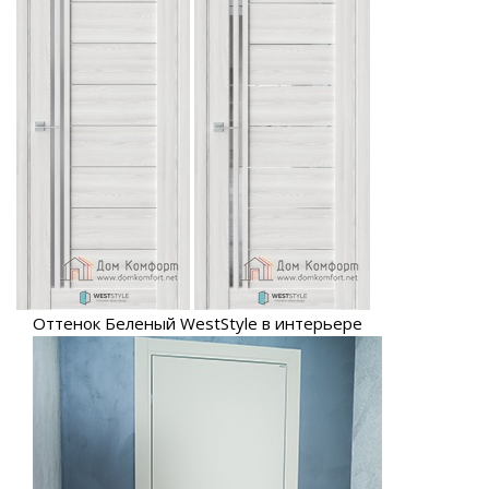
Оттенок Беленый WestStyle в интерьере