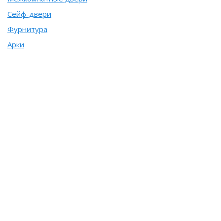
Сейф-двери
Фурнитура
Арки