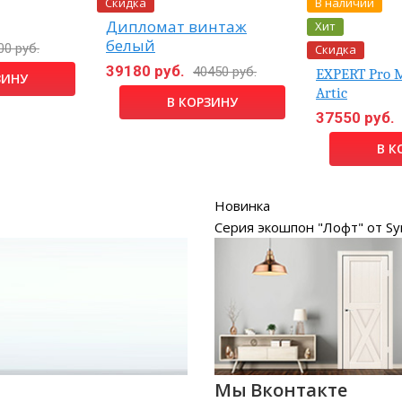
Скидка
В наличии
Хит
Дипломат винтаж
белый
00 руб.
Скидка
39180 руб.
40450 руб.
EXPERT Pro 
ЗИНУ
Artic
В КОРЗИНУ
37550 руб.
В К
Новинка
Серия экошпон "Лофт" от Sy
Мы Вконтакте