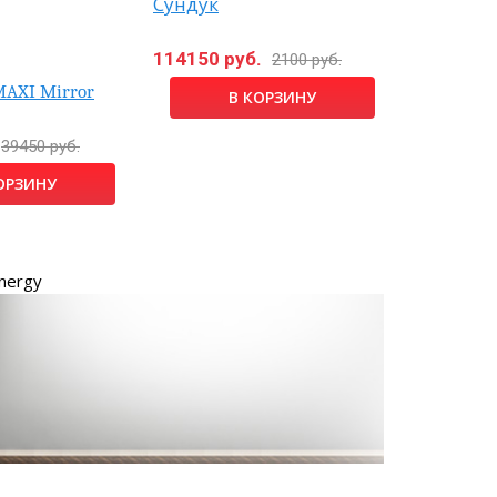
В наличии
Сундук
EXPERT Pr
114150 руб.
2100 руб.
38050 ру
MAXI Mirror
В КОРЗИНУ
39450 руб.
ОРЗИНУ
nergy