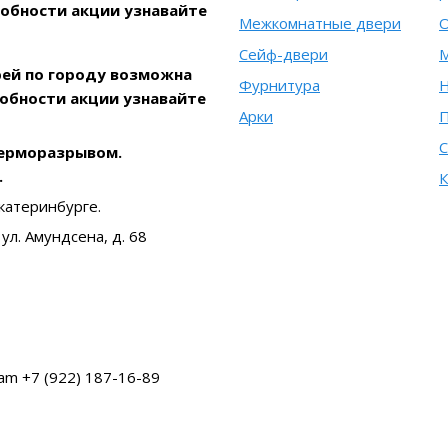
робности акции узнавайте
Межкомнатные двери
О
Сейф-двери
рей по городу возможна
Фурнитура
Н
робности акции узнавайте
Арки
С
терморазрывом.
.
К
катеринбурге.
ул. Амундсена, д. 68
am +7 (922) 187-16-89