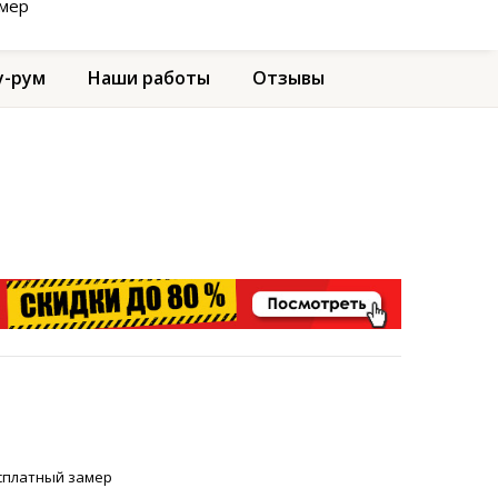
амер
-рум
Наши работы
Отзывы
сплатный замер