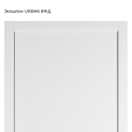
Экошпон URBAN ВФД