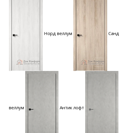
Норд веллум
Санд
веллум
Антик лофт