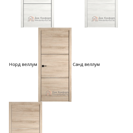
Норд веллум
Санд веллум