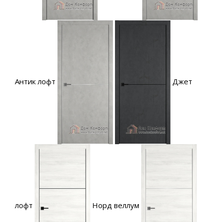
Антик лофт
Джет
лофт
Норд веллум