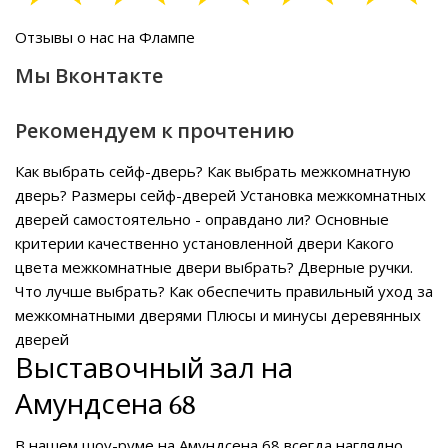
Отзывы о нас на Флампе
Мы Вконтакте
Рекомендуем к прочтению
Как выбрать сейф-дверь?
Как выбрать межкомнатную
дверь?
Размеры сейф-дверей
Установка межкомнатных
дверей самостоятельно - оправдано ли?
Основные
критерии качественно установленной двери
Какого
цвета межкомнатные двери выбрать?
Дверные ручки.
Что лучше выбрать?
Как обеспечить правильный уход за
межкомнатными дверями
Плюсы и минусы деревянных
дверей
Выставочный зал на
Амундсена 68
В нашем
шоу-руме на Амундсена 68
всегда наглядно