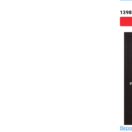
1398
Веро