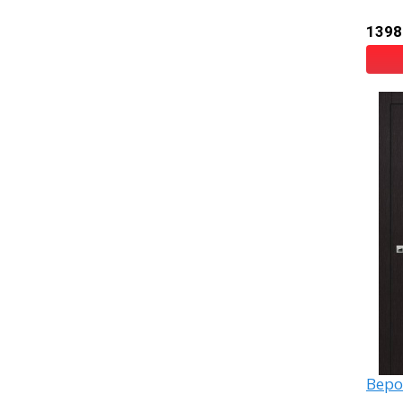
1398
Веро