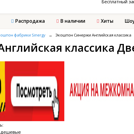
Бесплатный з
Распродажа
В наличии
Хиты
Шоу
ошпон фабрики Sinergy
→
Экошпон Синержи Английская классика
нглийская классика Дв
ь:
а дешевые