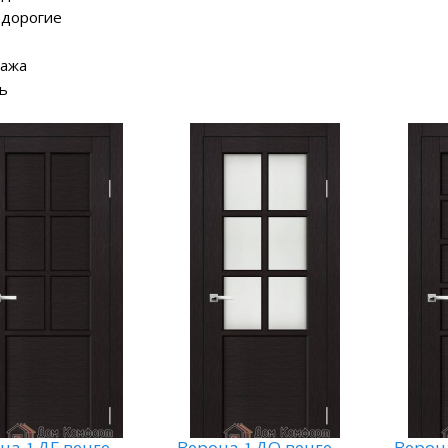
 дорогие
дажа
ь