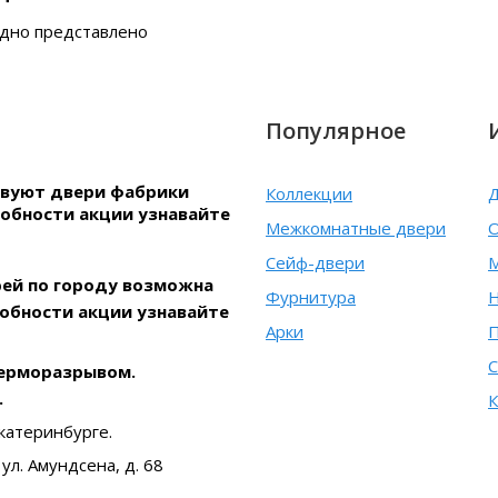
ядно представлено
Популярное
ствуют двери фабрики
Коллекции
Д
робности акции узнавайте
Межкомнатные двери
О
Сейф-двери
рей по городу возможна
Фурнитура
Н
робности акции узнавайте
Арки
С
терморазрывом.
.
К
катеринбурге.
ул. Амундсена, д. 68