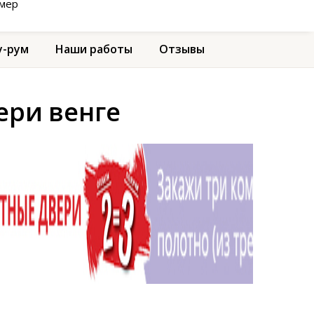
амер
-рум
Наши работы
Отзывы
ери венге