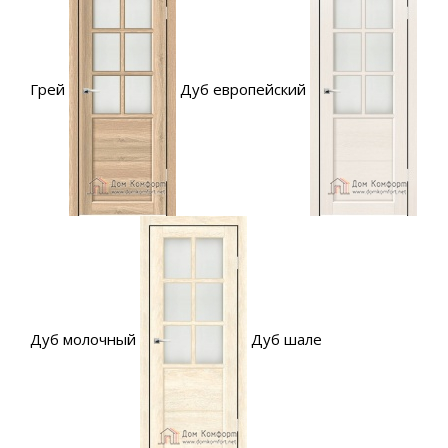
Грей
Дуб европейский
Дуб молочный
Дуб шале