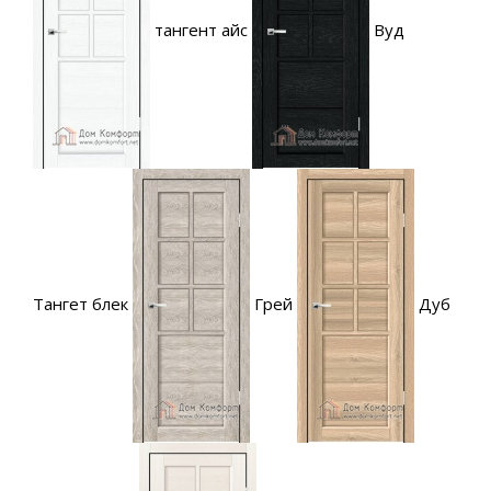
тангент айс
Вуд
Тангет блек
Грей
Дуб