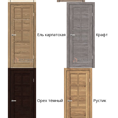
Ель карпатская
Крафт
Орех тёмный
Рустик