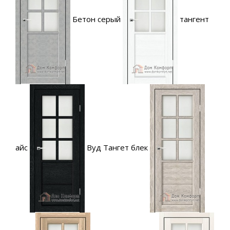
Бетон серый
тангент
айс
Вуд Тангет блек