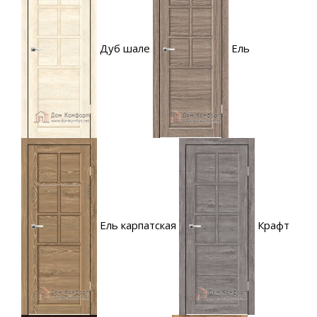
Дуб шале
Ель
Ель карпатская
Крафт