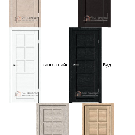
тангент айс
Вуд