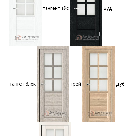
тангент айс
Вуд
Тангет блек
Грей
Дуб