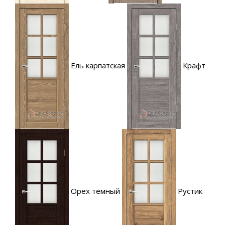
Ель карпатская
Крафт
Орех тёмный
Рустик