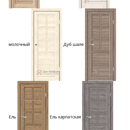
молочный
Дуб шале
Ель
Ель карпатская