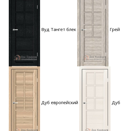
Вуд Тангет блек
Грей
Дуб европейский
Дуб