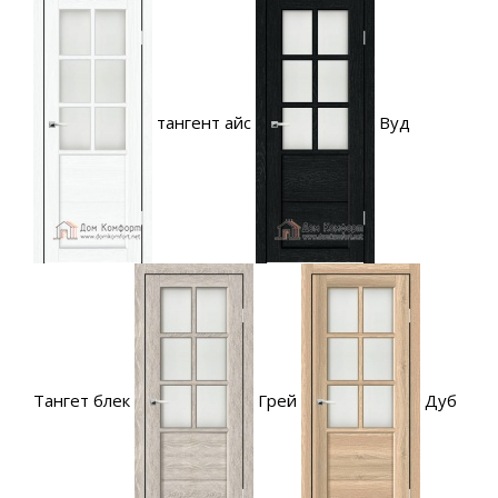
тангент айс
Вуд
Тангет блек
Грей
Дуб