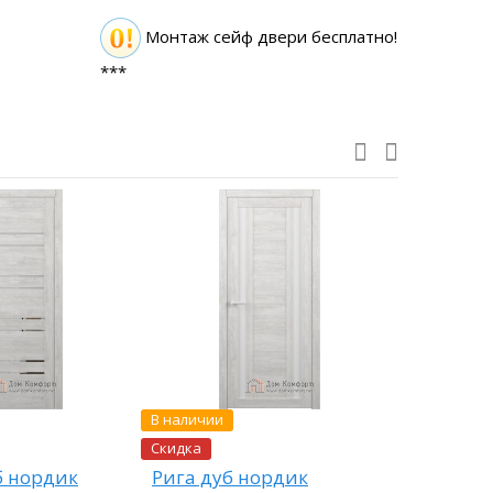
Монтаж сейф двери бесплатно!
***
В наличии
В наличии
Скидка
Скидка
б нордик
Рига дуб нордик
Вена бе