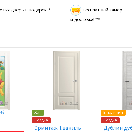
етья дверь в подарок! *
Бесплатный замер
и доставка! **
Хит
В наличии
уб
Скидка
Скидка
Эрмитаж-1 ваниль
Дублин ду