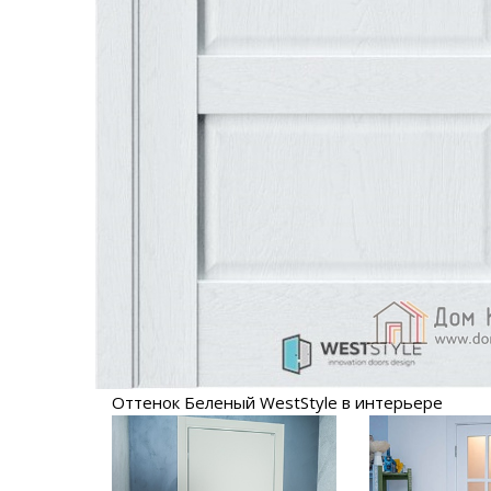
Оттенок Беленый WestStyle в интерьере