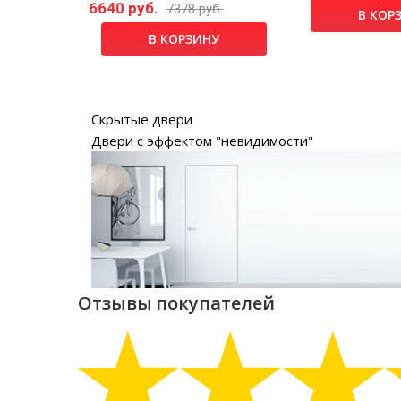
6640 руб.
б.
7378 руб.
В КОР
НУ
В КОРЗИНУ
Скрытые двери
Двери с эффектом "невидимости"
Отзывы покупателей