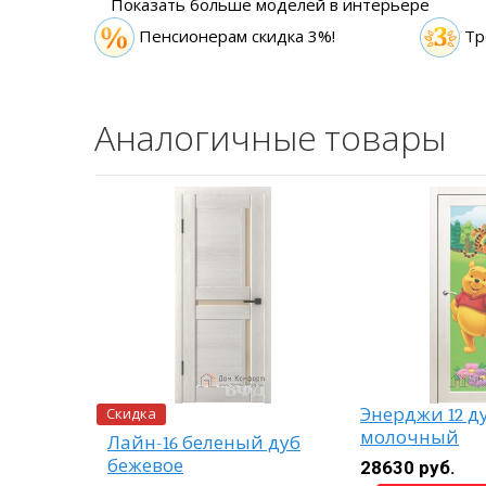
Показать больше моделей в интерьере
Пенсионерам скидка 3%!
Тр
Аналогичные товары
Скидка
Энерджи 12 д
молочный
 кипарис
Лайн-16 беленый дуб
т
бежевое
28630 руб.