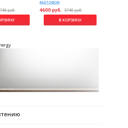
матовое
черный 
4600 руб.
4350 руб
740 руб.
5740 руб.
ОРЗИНУ
В КОРЗИНУ
nergy
чтению