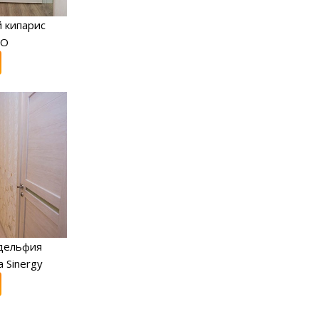
 кипарис
RO
дельфия
 Sinergy