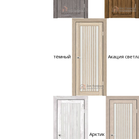
тёмный
Акация светл
Арктик