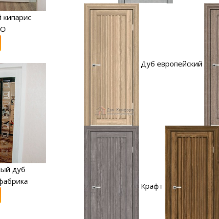
 кипарис
RO
Дуб европейский
ный дуб
фабрика
Крафт