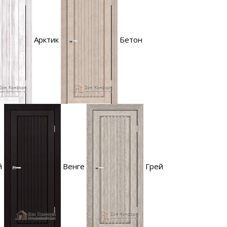
Арктик
Бетон
й
Венге
Грей