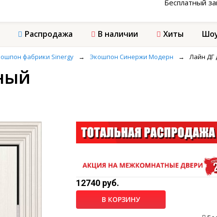
Бесплатный з
Распродажа
В наличии
Хиты
Шоу
ошпон фабрики Sinergy
→
Экошпон Синержи Модерн
→
Лайн ДГ
ный
12740 руб.
В КОРЗИНУ