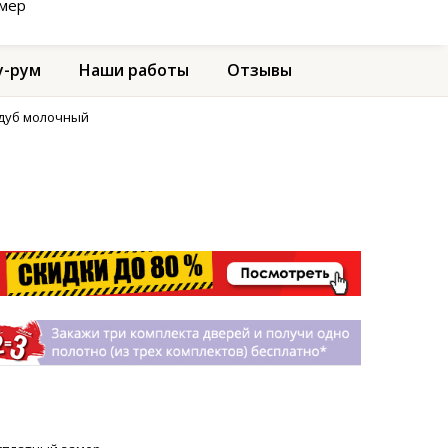
амер
-рум
Наши работы
Отзывы
 дуб молочный