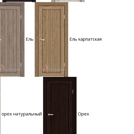
Ель
Ель карпатская
орех натуральный
Орех