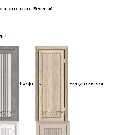
ошпон оттенок Беленый
ерн
Крафт
Акация светлая