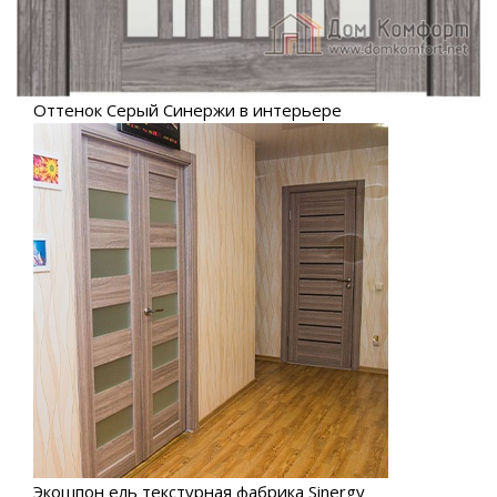
Оттенок Серый Синержи в интерьере
Экошпон ель текстурная фабрика Sinergy