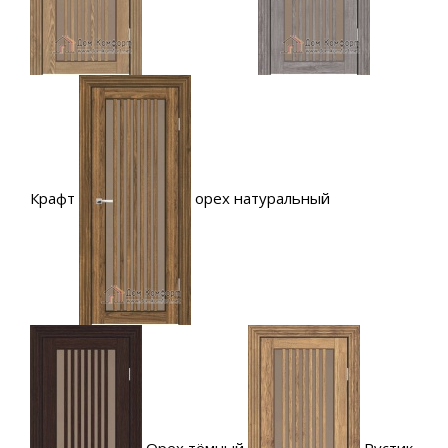
Крафт
орех натуральный
Орех тёмный
Рустик