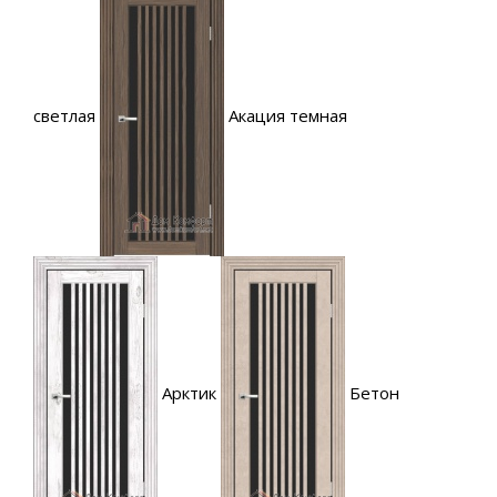
светлая
Акация темная
Арктик
Бетон