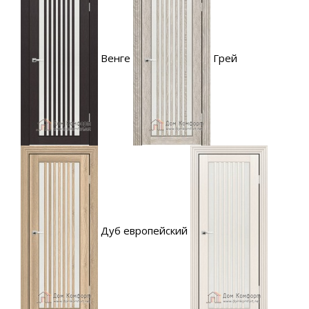
Венге
Грей
Дуб европейский