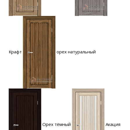
Крафт
орех натуральный
Орех тёмный
Акация