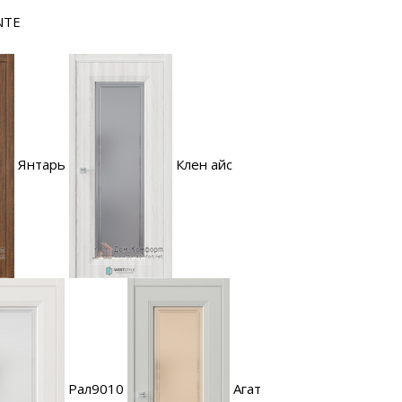
NTE
Янтарь
Клен айс
Рал9010
Агат