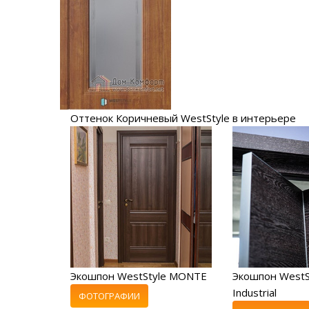
Оттенок Коричневый WestStyle в интерьере
Экошпон WestStyle MONTE
Экошпон WestS
Industrial
ФОТОГРАФИИ