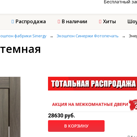
Бесплатный з
Распродажа
В наличии
Хиты
Шоу
ошпон фабрики Sinergy
→
Экошпон Синержи Фотопечать
→
Эне
 темная
28630 руб.
В КОРЗИНУ