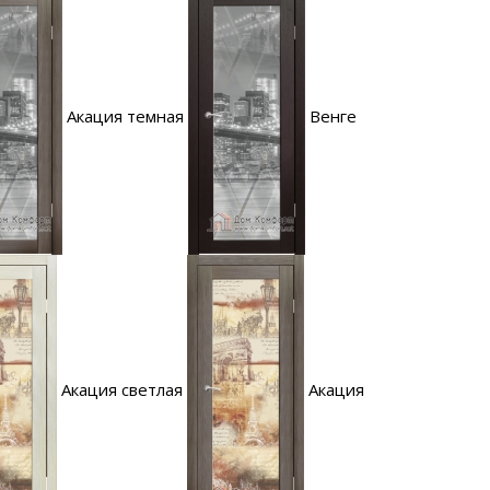
Акация темная
Венге
Акация светлая
Акация