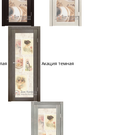
лая
Акация темная