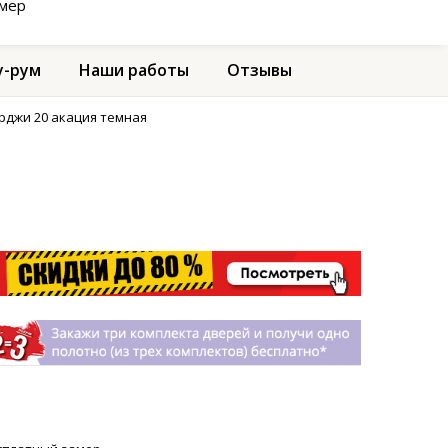
амер
-рум
Наши работы
Отзывы
рджи 20 акация темная