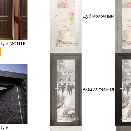
Дуб молочный
Style MONTE
Акация темная
tyle