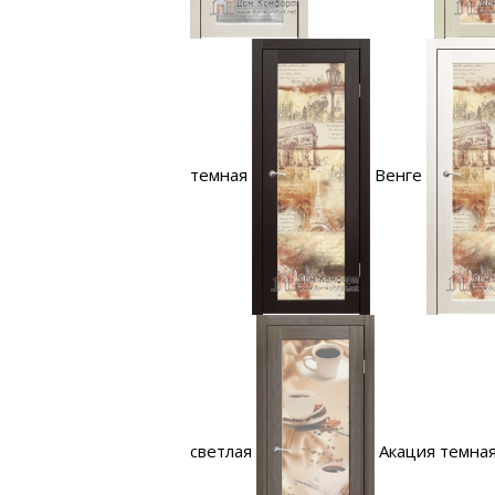
темная
Венге
светлая
Акация темна