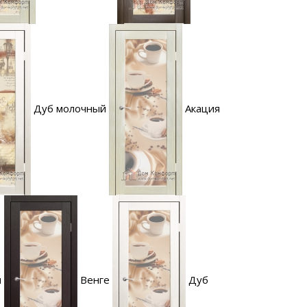
Дуб молочный
Акация
я
Венге
Дуб