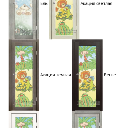
Ель
Акация светлая
Акация темная
Венге