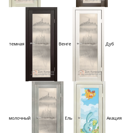
темная
Венге
Дуб
молочный
Ель
Акация