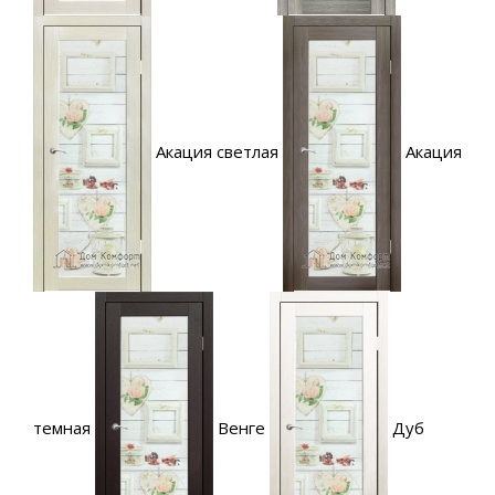
Акация светлая
Акация
темная
Венге
Дуб