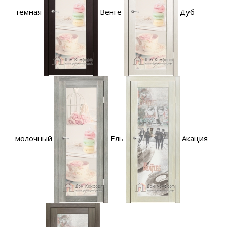
темная
Венге
Дуб
молочный
Ель
Акация