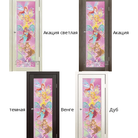
Акация светлая
Акация
темная
Венге
Дуб