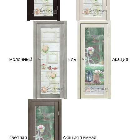
молочный
Ель
Акация
светлая
Акация темная