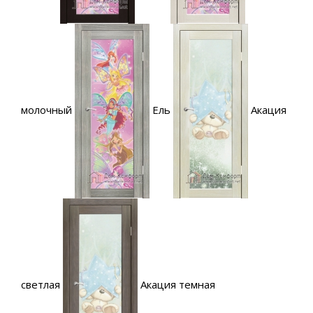
молочный
Ель
Акация
светлая
Акация темная