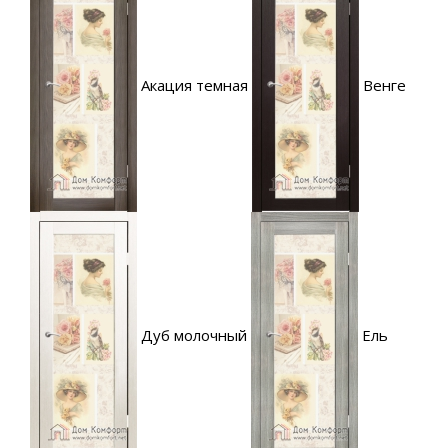
Акация темная
Венге
Дуб молочный
Ель