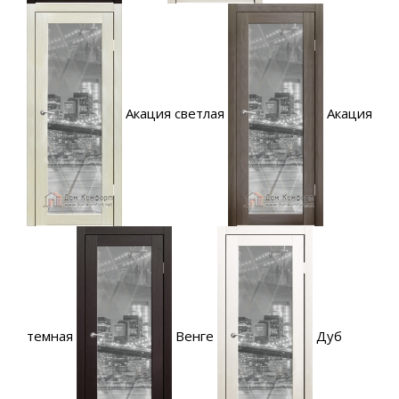
Акация светлая
Акация
темная
Венге
Дуб