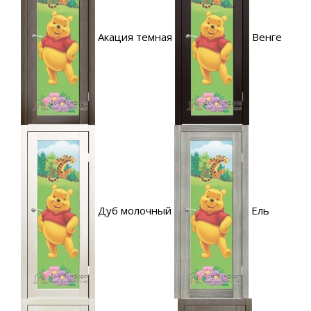
Акация темная
Венге
Дуб молочный
Ель