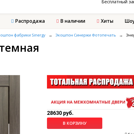
Бесплатный з
Распродажа
В наличии
Хиты
Шоу
ошпон фабрики Sinergy
→
Экошпон Синержи Фотопечать
→
Эне
 темная
28630 руб.
В КОРЗИНУ