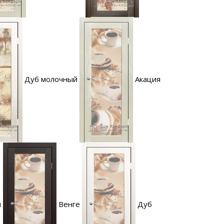
Дуб молочный
Акация
я
Венге
Дуб