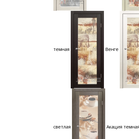
темная
Венге
светлая
Акация темна