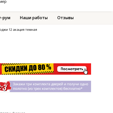
амер
-рум
Наши работы
Отзывы
рджи 12 акация темная