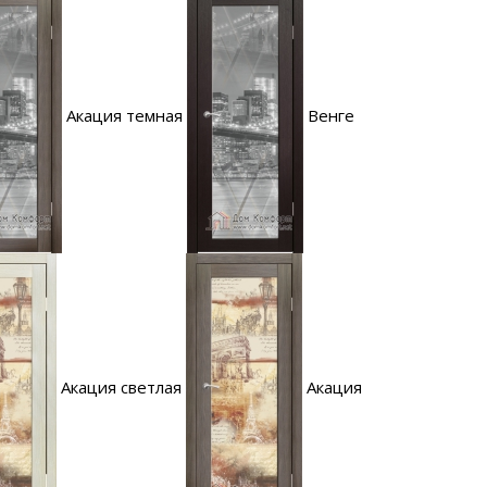
Акация темная
Венге
Акация светлая
Акация