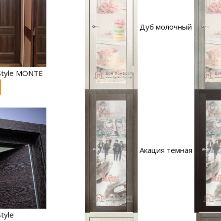
Дуб молочный
Style MONTE
Акация темная
tyle