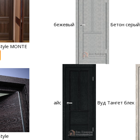
бежевый
Бетон серый
Style MONTE
айс
Вуд Тангет блек
tyle