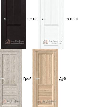
Венге
тангент
Грей
Дуб