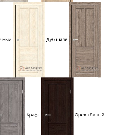
очный
Дуб шале
Крафт
Орех тёмный