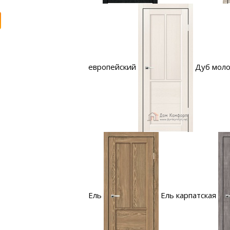
европейский
Дуб мол
Ель
Ель карпатская