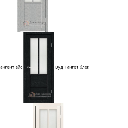
тангент айс
Вуд Тангет блек