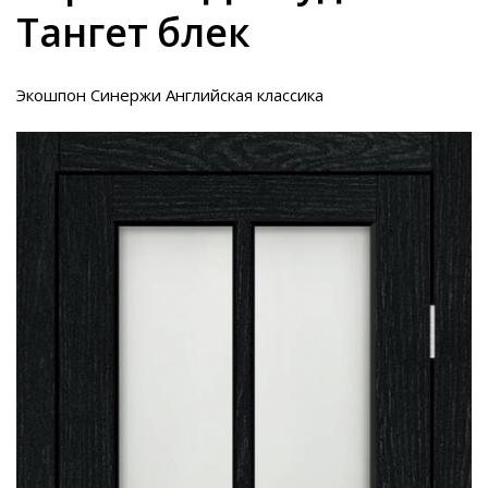
Тангет блек
Экошпон Синержи Английская классика