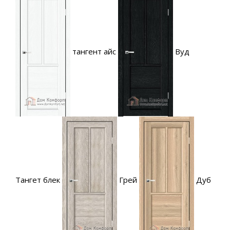
тангент айс
Вуд
Тангет блек
Грей
Дуб