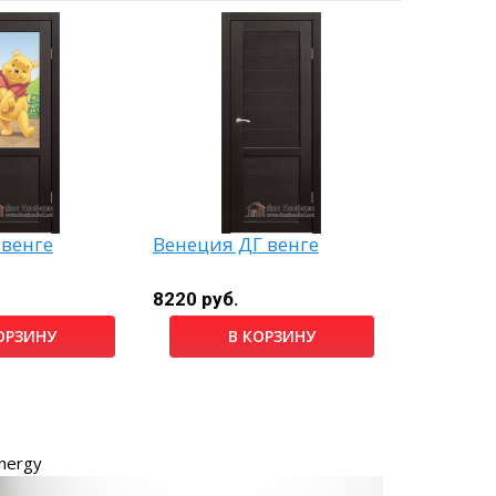
 венге
Венеция ДГ венге
Лада тан
8220 руб.
6970 руб
ОРЗИНУ
В КОРЗИНУ
nergy