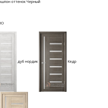
ошпон оттенок Черный
RO
дуб нордик
Кедр