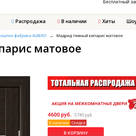
Бесплатный з
Распродажа
В наличии
Хиты
Шоу
кошпон фабрика ALBERO
→
Мадрид темный кипарис матовое
парис матовое
4600 руб.
5740 руб.
В наличии
Скидка
В КОРЗИНУ