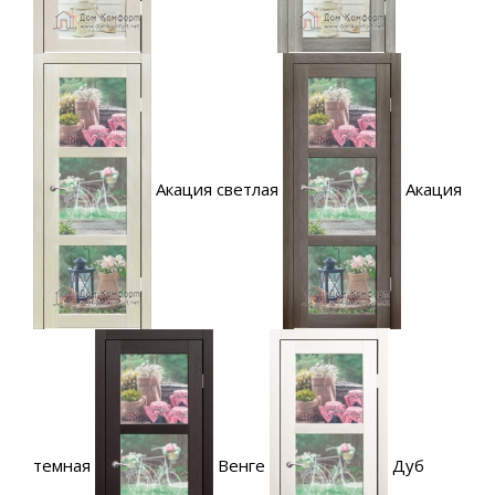
Акация светлая
Акация
темная
Венге
Дуб