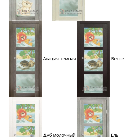
Акация темная
Венге
Дуб молочный
Ель