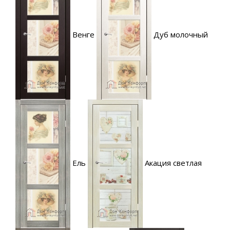
Венге
Дуб молочный
Ель
Акация светлая