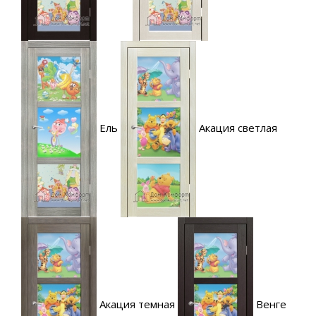
Ель
Акация светлая
Акация темная
Венге