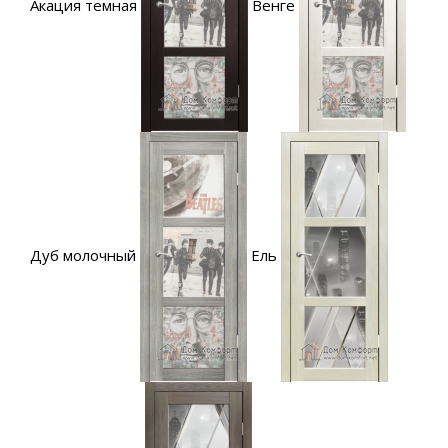
Акация темная
Венге
Дуб молочный
Ель