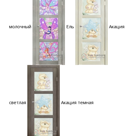
молочный
Ель
Акация
светлая
Акация темная