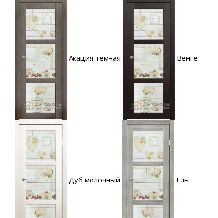
Акация темная
Венге
Дуб молочный
Ель