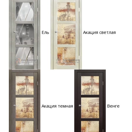
Ель
Акация светлая
Акация темная
Венге