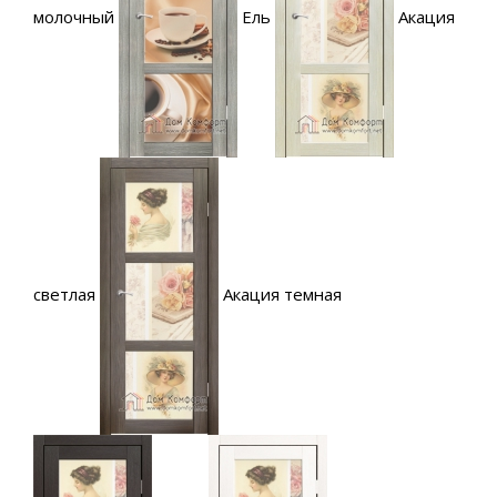
молочный
Ель
Акация
светлая
Акация темная