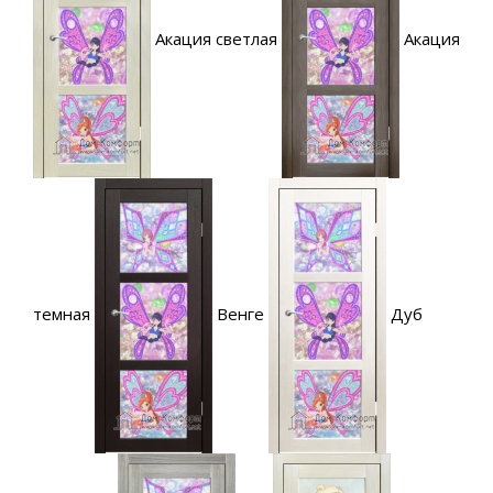
Акация светлая
Акация
темная
Венге
Дуб