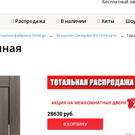
Бесплатный з
Распродажа
В наличии
Хиты
Шоу
ошпон фабрики Sinergy
→
Экошпон Синержи Фотопечать
→
Гар
мная
28630 руб.
В КОРЗИНУ