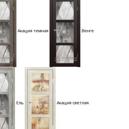
Акация темная
Венге
Ель
Акация светлая