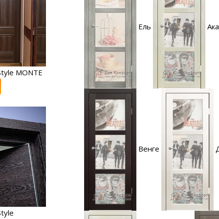
Ель
Ака
Style MONTE
Венге
tyle