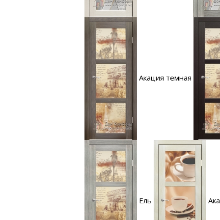
Акация темная
Ель
Ака