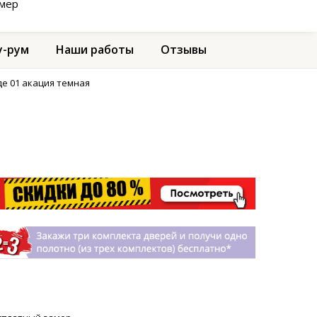
амер
-рум
Наши работы
Отзывы
де 01 акация темная