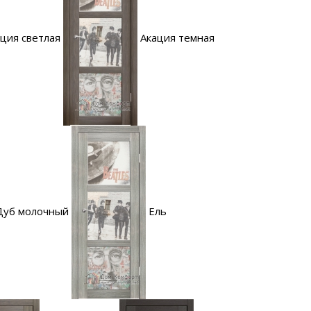
ция светлая
Акация темная
Дуб молочный
Ель