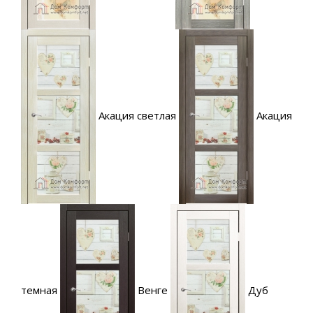
Акация светлая
Акация
темная
Венге
Дуб