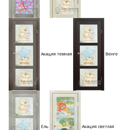
Акация темная
Венге
Ель
Акация светлая