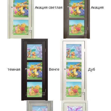
Акация светлая
Акация
темная
Венге
Дуб