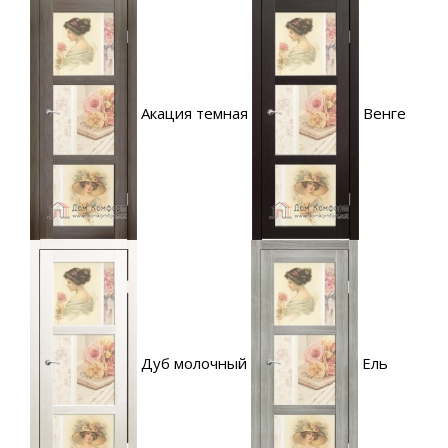
Акация темная
Венге
Дуб молочный
Ель