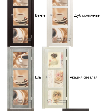
Венге
Дуб молочный
Ель
Акация светлая