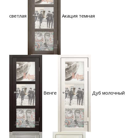
светлая
Акация темная
Венге
Дуб молочный