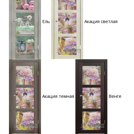
Ель
Акация светлая
Акация темная
Венге