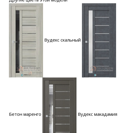
Вудекс скальный
Бетон маренго
Вудекс макадамия