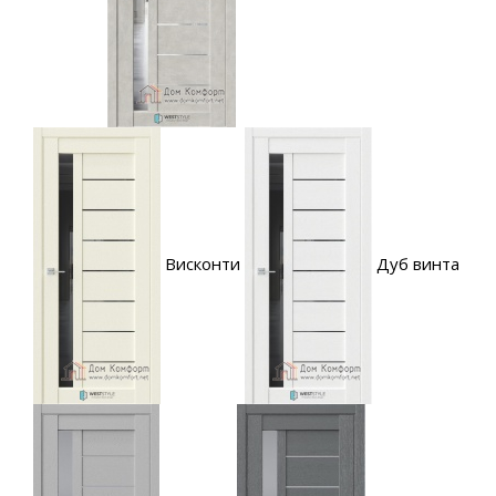
Висконти
Дуб винта