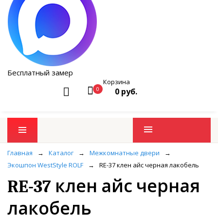
Бесплатный замер
Корзина
0
0 руб.
Промо товары
Главная
→
Каталог
→
Межкомнатные двери
→
Экошпон WestStyle ROLF
→
RE-37 клен айс черная лакобель
RE-37 клен айс черная
лакобель