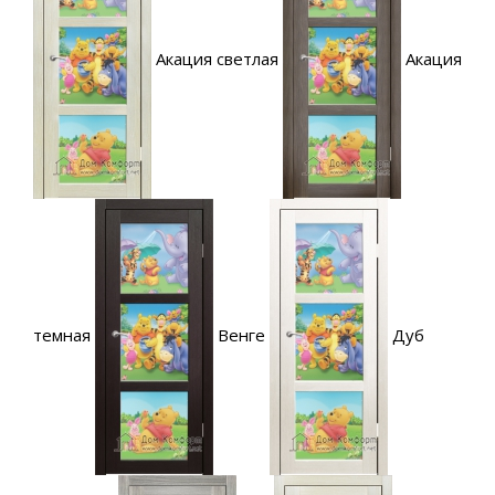
Акация светлая
Акация
темная
Венге
Дуб