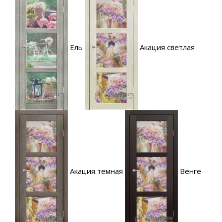
Ель
Акация светлая
Акация темная
Венге