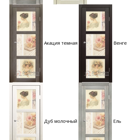
Акация темная
Венге
Дуб молочный
Ель