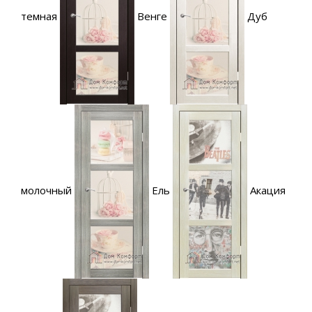
темная
Венге
Дуб
молочный
Ель
Акация