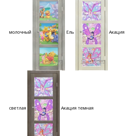
молочный
Ель
Акация
светлая
Акация темная