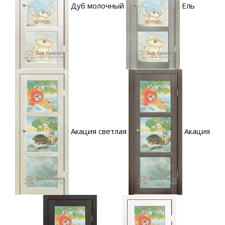
Дуб молочный
Ель
Акация светлая
Акация