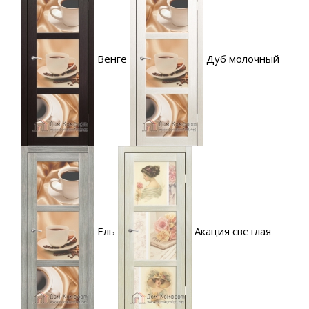
Венге
Дуб молочный
Ель
Акация светлая