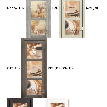
молочный
Ель
Акация
светлая
Акация темная