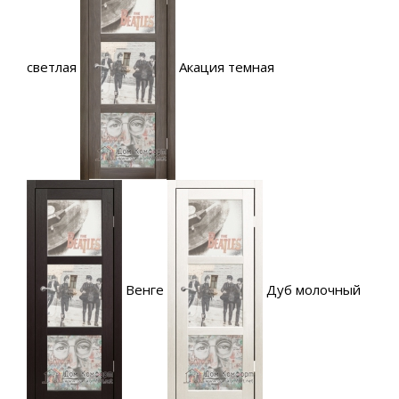
светлая
Акация темная
Венге
Дуб молочный