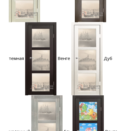
темная
Венге
Дуб